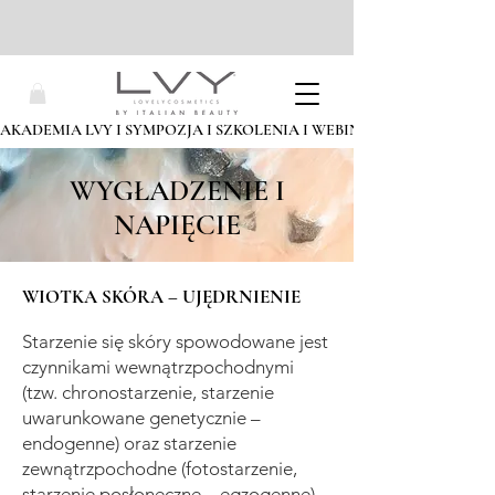
AKADEMIA LVY I SYMPOZJA I SZKOLENIA I WEBINARIA I ZAPISZ SIĘ
WYGŁADZENIE I
NAPIĘCIE
WIOTKA SKÓRA – UJĘDRNIENIE
Starzenie się skóry spowodowane jest
czynnikami wewnątrzpochodnymi
(tzw. chronostarzenie, starzenie
uwarunkowane genetycznie –
endogenne) oraz starzenie
zewnątrzpochodne (fotostarzenie,
starzenie posłoneczne – egzogenne).