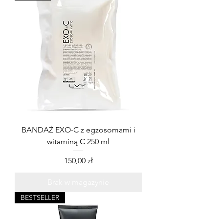
BANDAŻ EXO-C z egzosomami i
witaminą C 250 ml
Cena
150,00 zł
Brak w magazynie
BESTSELLER