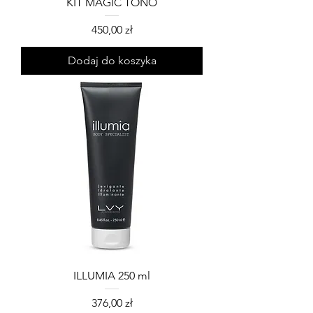
KIT MAGIC TONO
Cena
450,00 zł
Dodaj do koszyka
ILLUMIA 250 ml
Cena
376,00 zł