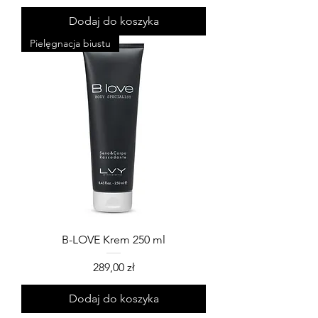
Dodaj do koszyka
Pielęgnacja biustu
B-LOVE Krem 250 ml
Cena
289,00 zł
Dodaj do koszyka