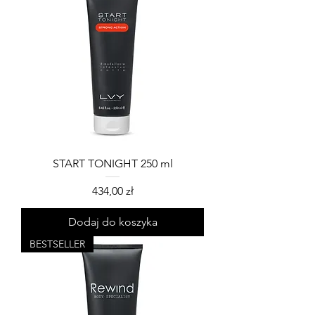
START TONIGHT 250 ml
Cena
434,00 zł
Dodaj do koszyka
BESTSELLER