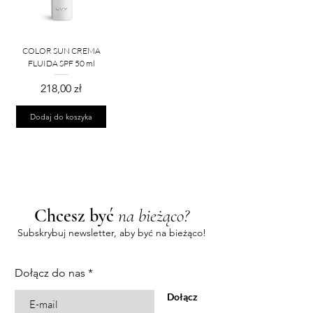
COLOR SUN CREMA
FLUIDA SPF 50 ml
Cena
218,00 zł
Dodaj do koszyka
Chcesz być
na bieżąco?
Subskrybuj newsletter, aby być na bieżąco!
Dołącz do nas
Dołącz