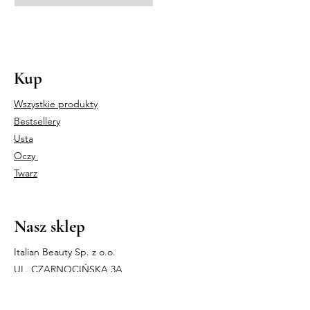
Kup
Wszystkie produkty
Bestsellery
Usta
Oczy
Twarz
Nasz sklep
Italian Beauty Sp. z o.o.
UL. CZARNOCIŃSKA 3A,
03-110 WARSZAWA
NIP
5242790072