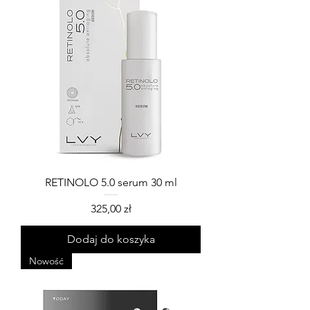
RETINOLO 5.0 serum 30 ml
Cena
325,00 zł
Dodaj do koszyka
Nowość