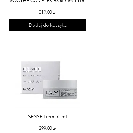
SOOTHE COMPLEX B3 serum 15 ml
Cena
319,00 zł
Dodaj do koszyka
SENSE krem 50 ml
Cena
299,00 zł