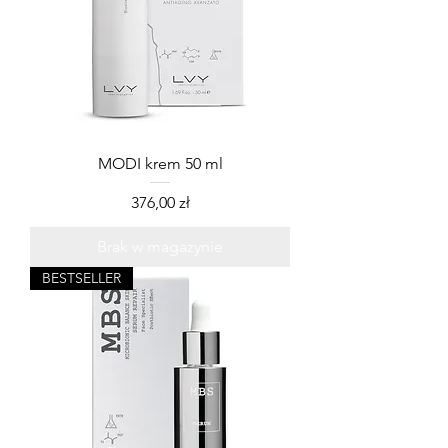
MODI krem 50 ml
Cena
376,00 zł
Brak w magazynie
BESTSELLER