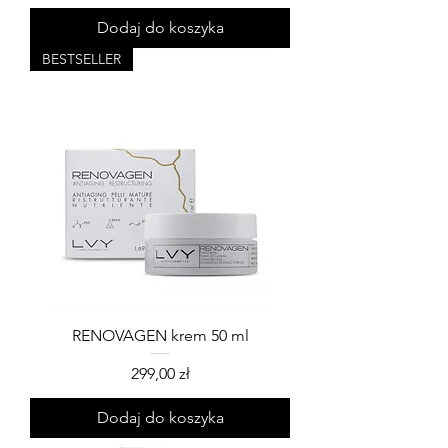
Dodaj do koszyka
BESTSELLER
RENOVAGEN krem 50 ml
Cena
299,00 zł
Dodaj do koszyka