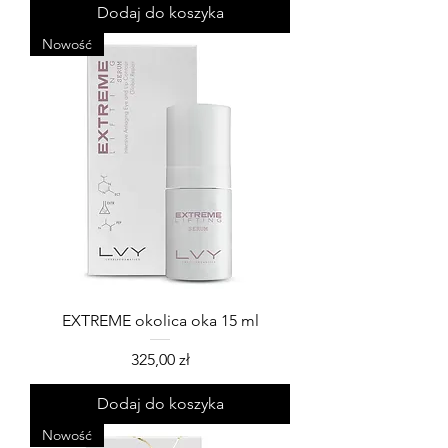
Dodaj do koszyka
Nowość
EXTREME okolica oka 15 ml
Cena
325,00 zł
Dodaj do koszyka
Nowość