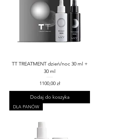
TT TREATMENT dzień/noc 30 ml +
30 ml
Cena
1100,00 zł
Dodaj do koszyka
DLA PANÓW