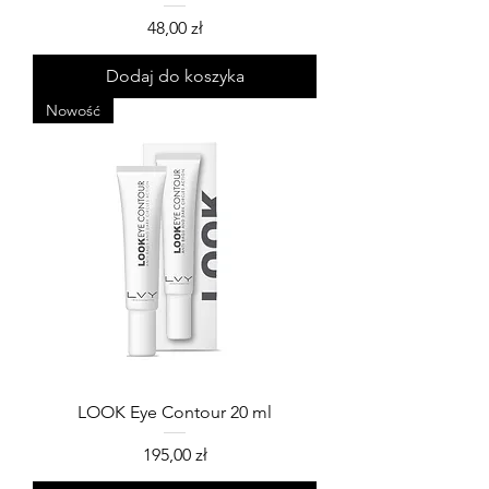
Cena
48,00 zł
Dodaj do koszyka
Nowość
LOOK Eye Contour 20 ml
Cena
195,00 zł