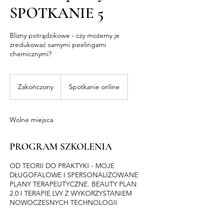
SPOTKANIE 5
Blizny potrądzikowe - czy możemy je
zredukować samymi peelingami
chemicznymi?
Zakończony
Z
Spotkanie online
a
k
o
Wolne miejsca
ń
c
z
PROGRAM SZKOLENIA
o
n
OD TEORII DO PRAKTYKI - MOJE
y
DŁUGOFALOWE I SPERSONALIZOWANE
PLANY TERAPEUTYCZNE. BEAUTY PLAN
2.0 I TERAPIE LVY Z WYKORZYSTANIEM
NOWOCZESNYCH TECHNOLOGII