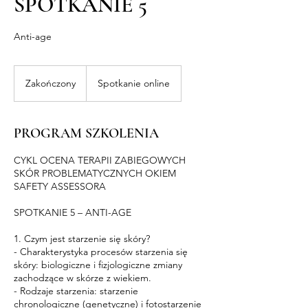
SPOTKANIE 5
Anti-age
Zakończony
Z
Spotkanie online
a
k
o
PROGRAM SZKOLENIA
ń
c
CYKL OCENA TERAPII ZABIEGOWYCH
z
SKÓR PROBLEMATYCZNYCH OKIEM
o
SAFETY ASSESSORA
n
y
SPOTKANIE 5 – ANTI-AGE
1. Czym jest starzenie się skóry?
- Charakterystyka procesów starzenia się
skóry: biologiczne i fizjologiczne zmiany
zachodzące w skórze z wiekiem.
- Rodzaje starzenia: starzenie
chronologiczne (genetyczne) i fotostarzenie