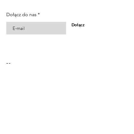
Dołącz do nas
Dołącz
Kup
Wszystkie produkty
Bestsellery
Usta
Oczy
Twarz
Nasz sklep