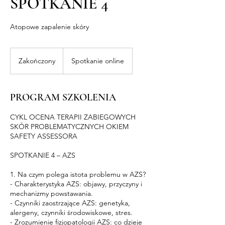
SPOTKANIE 4
Atopowe zapalenie skóry
Zakończony
Z
Spotkanie online
a
k
o
PROGRAM SZKOLENIA
ń
c
CYKL OCENA TERAPII ZABIEGOWYCH
z
SKÓR PROBLEMATYCZNYCH OKIEM
o
SAFETY ASSESSORA
n
y
SPOTKANIE 4 – AZS
1. Na czym polega istota problemu w AZS?
- Charakterystyka AZS: objawy, przyczyny i
mechanizmy powstawania.
- Czynniki zaostrzające AZS: genetyka,
alergeny, czynniki środowiskowe, stres.
- Zrozumienie fizjopatologii AZS: co dzieje