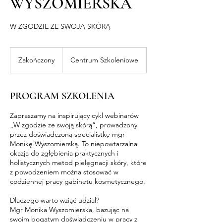
WYSZOMIERSKA
W ZGODZIE ZE SWOJĄ SKÓRĄ
Zakończony
Z
Centrum Szkoleniowe
a
k
o
PROGRAM SZKOLENIA
ń
c
Zapraszamy na inspirujący cykl webinarów
z
„W zgodzie ze swoją skórą”, prowadzony
o
przez doświadczoną specjalistkę mgr
n
Monikę Wyszomierską. To niepowtarzalna
y
okazja do zgłębienia praktycznych i
holistycznych metod pielęgnacji skóry, które
z powodzeniem można stosować w
codziennej pracy gabinetu kosmetycznego.
Dlaczego warto wziąć udział?
Mgr Monika Wyszomierska, bazując na
swoim bogatym doświadczeniu w pracy z