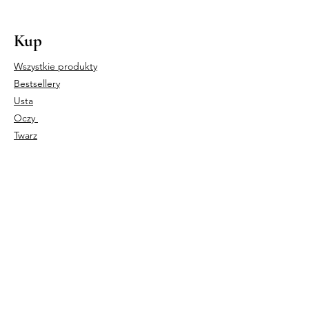
Kup
Wszystkie produkty
Bestsellery
Usta
Oczy
Twarz
Nasz sklep
Italian Beauty Sp. z o.o.
UL. CZARNOCIŃSKA 3A,
03-110 WARSZAWA
NIP
5242790072
REGON
363284080