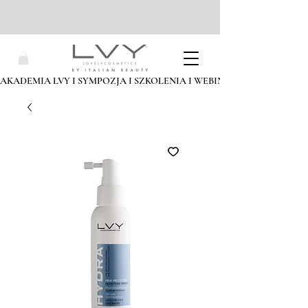
AKADEMIA LVY I SYMPOZJA I SZKOLENIA I WEBINARIA I ZAPISZ SIĘ