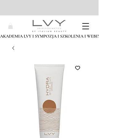
AKADEMIA LVY I SYMPOZJA I SZKOLENIA I WEBINARIA I ZAPISZ SIĘ