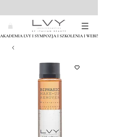
AKADEMIA LVY I SYMPOZJA I SZKOLENIA I WEBINARIA I ZAPISZ SIĘ