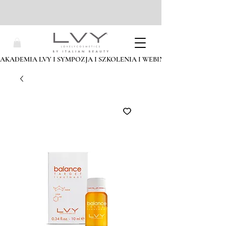
AKADEMIA LVY I SYMPOZJA I SZKOLENIA I WEBINARIA I ZAPISZ SIĘ