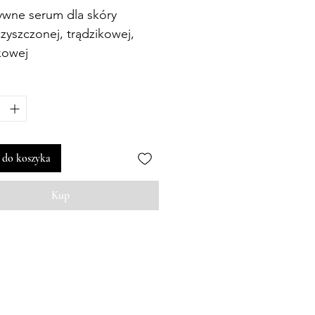
ywne serum dla skóry
zyszczonej, trądzikowej,
kowej
 do koszyka
Kup