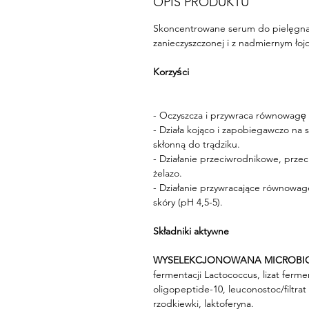
OPIS PRODUKTU
Skoncentrowane serum do pielęgnacji
zanieczyszczonej i z nadmiernym łoj
Korzyści
- Oczyszcza i przywraca równowagę m
- Działa kojąco i zapobiegawczo na sk
skłonną do trądziku.
- Działanie przeciwrodnikowe, przeciw
żelazo.
- Działanie przywracające równowage
skóry (pH 4,5-5).
Składniki aktywne
WYSELEKCJONOWANA MICROBIO
fermentacji Lactococcus, lizat fermen
oligopeptide-10, leuconostoc/filtrat
rzodkiewki, laktoferyna.