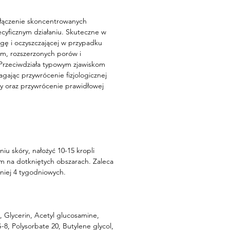
łączenie skoncentrowanych
ecyficznym działaniu. Skuteczne w
gę i oczyszczającej w przypadku
, rozszerzonych porów i
Przeciwdziała typowym zjawiskom
gając przywrócenie fizjologicznej
ry oraz przywrócenie prawidłowej
 skóry, nałożyć 10-15 kropli
m na dotkniętych obszarach. Zaleca
mniej 4 tygodniowych.
 Glycerin, Acetyl glucosamine,
8, Polysorbate 20, Butylene glycol,