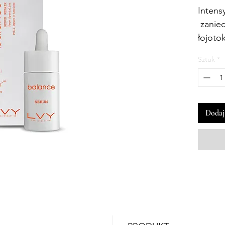
Intens
zaniec
łojoto
Sztuk
*
Dodaj