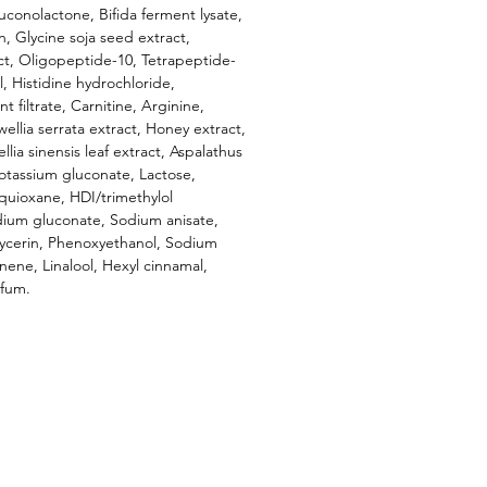
uconolactone, Bifida ferment lysate,
n, Glycine soja seed extract,
act, Oligopeptide-10, Tetrapeptide-
, Histidine hydrochloride,
 filtrate, Carnitine, Arginine,
ellia serrata extract, Honey extract,
lia sinensis leaf extract, Aspalathus
, Potassium gluconate, Lactose,
quioxane, HDI/trimethylol
dium gluconate, Sodium anisate,
lycerin, Phenoxyethanol, Sodium
nene, Linalool, Hexyl cinnamal,
rfum.