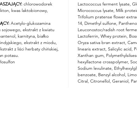
ASZAJĄCY:
chlorowodorek
Lactococcus ferment lysate, Gl
lakton, kwas laktobionowy,
Micrococcus lysate, Milk protei
Trifolium pratense flower extr
ĄCY:
Acetylo-glukozamina
14, Dimethyl sulfone, Panthenol
u sojowego, ekstrakt z kwiatu
Leuconostoc/radish root ferment
pantenol, karnityna, białko
Lactoferrin, Whey protein, Bosw
indyjskiego, ekstrakt z miodu,
Oryza sativa bran extract, Camel
strakt z liści herbaty chińskiej,
linearis extract, Salicylic acid
an potasu.
Xanthan gum, Polymethylsilses
losulfon
hexyllactone crosspolymer, So
Sodium levulinate, Ethylhexylg
benzoate, Benzyl alcohol, Limo
Citral, Citronellol, Geraniol, Pa