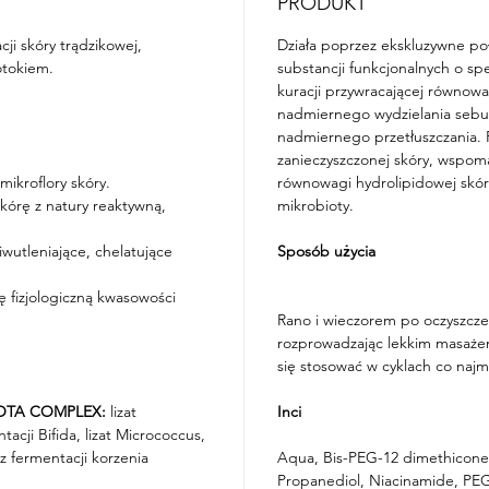
PRODUKT
 skóry trądzikowej,
Działa poprzez ekskluzywne po
otokiem.
substancji funkcjonalnych o sp
kuracji przywracającej równowa
nadmiernego wydzielania sebum
nadmiernego przetłuszczania. 
zanieczyszczonej skóry, wspoma
ikroflory skóry.
równowagi hydrolipidowej skó
órę z natury reaktywną,
mikrobioty.
utleniające, chelatujące
Sposób użycia
̨ fizjologiczną kwasowości
Rano i wieczorem po oczyszczeniu
rozprowadzając lekkim masaże
się stosować w cyklach co naj
TA COMPLEX:
lizat
Inci
tacji Bifida, lizat Micrococcus,
 z fermentacji korzenia
Aqua, Bis-PEG-12 dimethicone,
Propanediol, Niacinamide, PEG-