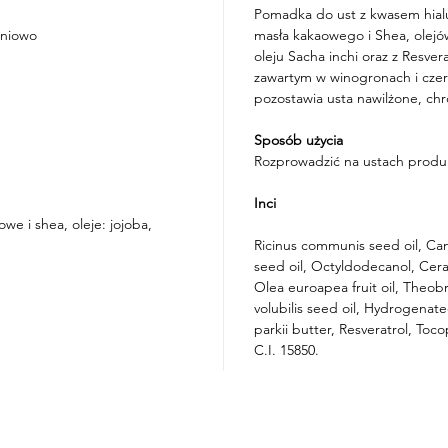
Pomadka do ust z kwasem hialu
eniowo
masła kakaowego i Shea, olejów
oleju Sacha inchi oraz z Resve
zawartym w winogronach i cz
pozostawia usta nawilżone, ch
Sposób użycia
Rozprowadzić na ustach produk
Inci
we i shea, oleje: jojoba,
Ricinus communis seed oil, Can
seed oil, Octyldodecanol, Cera
Olea euroapea fruit oil, Theob
volubilis seed oil, Hydrogena
parkii butter, Resveratrol, Toc
C.I. 15850.