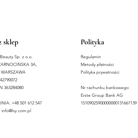
 sklep
Polityka
n Beauty Sp. z o.o.
Regulamin
ZARNOCIŃSKA 3A,
Metody płatności
10 WARSZAWA
Polityka prywatności
242790072
 363284080
Nr rachunku bankowego
Erste Group Bank AG
INIA: +48 501 612 547
15109025900000000131667139
:
info@lvy.com.pl