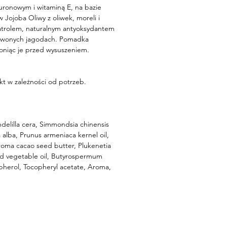
ronowym i witaminą E, na bazie
 Jojoba Oliwy z oliwek, moreli i
ratrolem, naturalnym antyoksydantem
erwonych jagodach. Pomadka
roniąc je przed wysuszeniem.
t w zależności od potrzeb.
delilla cera, Simmondsia chinensis
 alba, Prunus armeniaca kernel oil,
roma cacao seed butter, Plukenetia
ted vegetable oil, Butyrospermum
opherol, Tocopheryl acetate, Aroma,