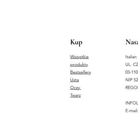
Kup
Nasz
Wszystkie
Italia
produkty
UL. C
Bestsellery
03-1
Usta
NIP 5
Oczy
REGON
Twarz
INFOL
E-mail