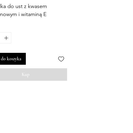
ka do ust z kwasem
onowym i witaminą E
 do koszyka
Kup