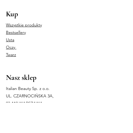
butylphenol sulfonate, Tributyl citrate,
Tetra­methyl
Kup
acetyloctahydronaphthalenes, CI
28440, CI 14720, CI 42090, CI 42051, CI
Wszystkie produkty
16290.
Bestsellery
Usta
Oczy
Twarz
Nasz sklep
Italian Beauty Sp. z o.o.
UL. CZARNOCIŃSKA 3A,
03-110 WARSZAWA
NIP
5242790072
REGON
363284080