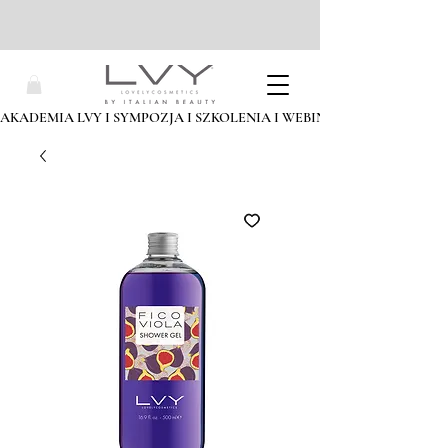
AKADEMIA LVY I SYMPOZJA I SZKOLENIA I WEBINARIA I ZAPISZ SIĘ