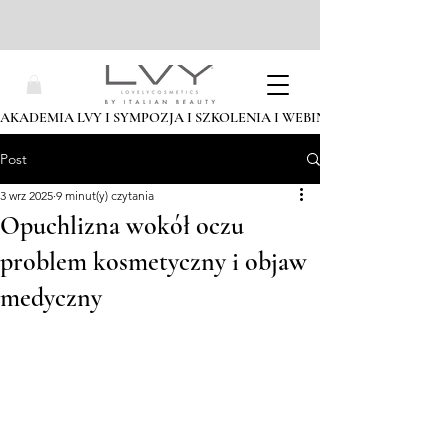
AKADEMIA LVY I SYMPOZJA I SZKOLENIA I WEBINARIA I ZAPISZ SIĘ
Post
3 wrz 2025
9 minut(y) czytania
Opuchlizna wokół oczu
problem kosmetyczny i objaw
medyczny