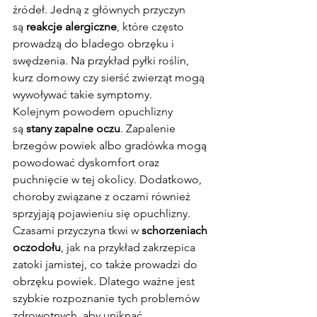
źródeł. Jedną z głównych przyczyn 
są 
reakcje alergiczne
, które często 
prowadzą do bladego obrzęku i 
swędzenia. Na przykład pyłki roślin, 
kurz domowy czy sierść zwierząt mogą 
wywoływać takie symptomy.
Kolejnym powodem opuchlizny 
są 
stany zapalne oczu
. Zapalenie 
brzegów powiek albo gradówka mogą 
powodować dyskomfort oraz 
puchnięcie w tej okolicy. Dodatkowo, 
choroby związane z oczami również 
sprzyjają pojawieniu się opuchlizny.
Czasami przyczyna tkwi w 
schorzeniach 
oczodołu
, jak na przykład zakrzepica 
zatoki jamistej, co także prowadzi do 
obrzęku powiek. Dlatego ważne jest 
szybkie rozpoznanie tych problemów 
zdrowotnych, aby uniknąć 