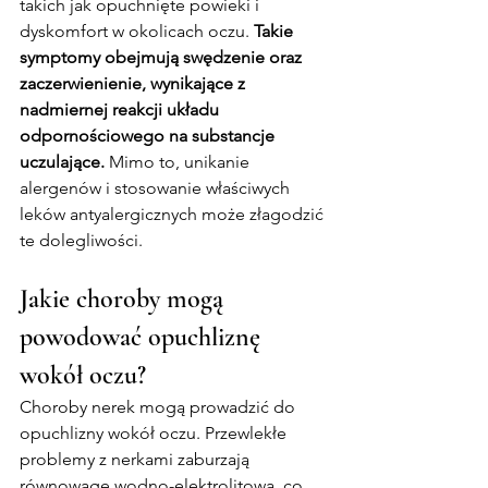
takich jak opuchnięte powieki i 
dyskomfort w okolicach oczu. 
Takie 
symptomy obejmują swędzenie oraz 
zaczerwienienie, wynikające z 
nadmiernej reakcji układu 
odpornościowego na substancje 
uczulające.
 Mimo to, unikanie 
alergenów i stosowanie właściwych 
leków antyalergicznych może złagodzić 
te dolegliwości.
Jakie choroby mogą 
powodować opuchliznę 
wokół oczu?
Choroby nerek mogą prowadzić do 
opuchlizny wokół oczu. Przewlekłe 
problemy z nerkami zaburzają 
równowagę wodno-elektrolitową, co 