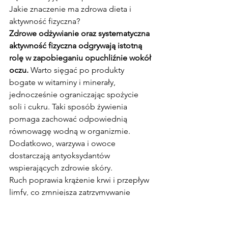
Jakie znaczenie ma zdrowa dieta i 
aktywność fizyczna?
Zdrowe odżywianie oraz systematyczna 
aktywność fizyczna odgrywają istotną 
rolę w zapobieganiu opuchliźnie wokół 
oczu.
 Warto sięgać po produkty 
bogate w witaminy i minerały, 
jednocześnie ograniczając spożycie 
soli i cukru. Taki sposób żywienia 
pomaga zachować odpowiednią 
równowagę wodną w organizmie. 
Dodatkowo, warzywa i owoce 
dostarczają antyoksydantów 
wspierających zdrowie skóry.
Ruch poprawia krążenie krwi i przepływ 
limfy, co zmniejsza zatrzymywanie 
płynów i redukuje obrzęki. Regularne 
ćwiczenia wzmacniają układ sercowo-