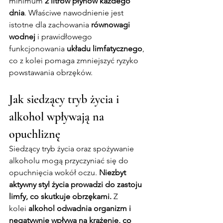
minimum 
2 litrów płynów każdego 
dnia
. Właściwe nawodnienie jest 
istotne dla zachowania 
równowagi 
wodnej
 i prawidłowego 
funkcjonowania 
układu limfatycznego
, 
co z kolei pomaga zmniejszyć ryzyko 
powstawania obrzęków.
Jak siedzący tryb życia i 
alkohol wpływają na 
opuchliznę
Siedzący tryb życia oraz spożywanie 
alkoholu mogą przyczyniać się do 
opuchnięcia wokół oczu. 
Niezbyt 
aktywny styl życia prowadzi do zastoju 
limfy, co skutkuje obrzękami.
 Z 
kolei 
alkohol odwadnia organizm i 
negatywnie wpływa na krążenie, co 