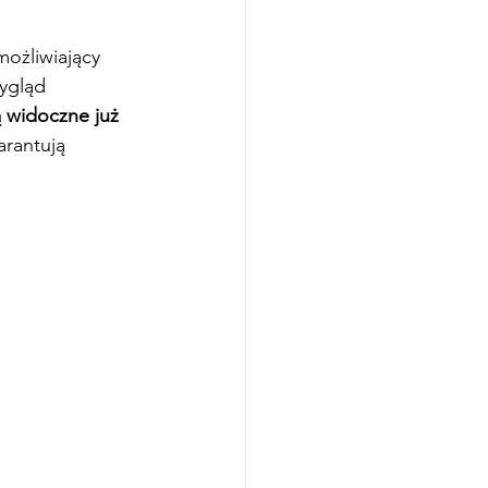
ożliwiający 
ygląd 
 widoczne już 
arantują 