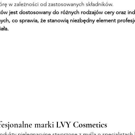
rę w zależności od zastosowanych składników.
tów jest dostosowany do różnych rodzajów cery oraz in
ych, co sprawia, że stanowią niezbędny element profesj
iała.
esjonalne marki 
LVY Cosmetics
dukty pielęgnacyjne stworzone z myślą o specjalistach 