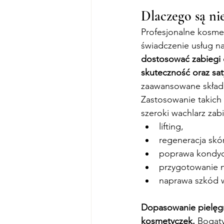
Dlaczego są ni
Profesjonalne kosme
świadczenie usług n
dostosować zabiegi 
skuteczność oraz sat
zaawansowane składni
Zastosowanie takich 
szeroki wachlarz za
lifting,
regeneracja skór
poprawa kondycj
przygotowanie 
naprawa szkód w
Dopasowanie pielęgn
kosmetyczek.
 Bogat