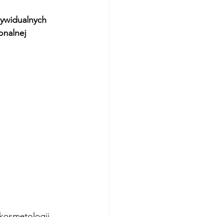
dywidualnych 
onalnej 
kosmetologii, 