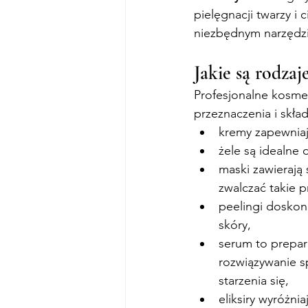
pielęgnacji twarzy i 
niezbędnym narzędz
Jakie są rodza
Profesjonalne kosmet
przeznaczenia i skła
kremy zapewniaj
żele są idealne 
maski zawierają
zwalczać takie p
peelingi doskon
skóry,
serum to prepar
rozwiązywanie s
starzenia się,
eliksiry wyróżni