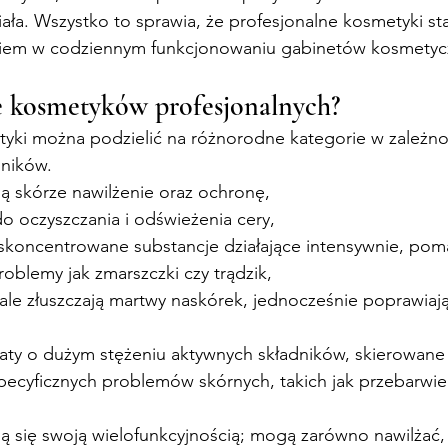
ciała. Wszystko to sprawia, że profesjonalne kosmetyki sta
iem w codziennym funkcjonowaniu gabinetów kosmetyc
je kosmetyków profesjonalnych?
yki można podzielić na różnorodne kategorie w zależnoś
dników.
ą skórze nawilżenie oraz ochronę,
do oczyszczania i odświeżenia cery,
 skoncentrowane substancje działające intensywnie, pom
roblemy jak zmarszczki czy trądzik,
ale złuszczają martwy naskórek, jednocześnie poprawiają
aty o dużym stężeniu aktywnych składników, skierowane
pecyficznych problemów skórnych, takich jak przebarwien
ają się swoją wielofunkcyjnością; mogą zarówno nawilżać, j