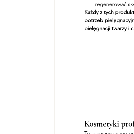
regenerować skó
Każdy z tych produk
potrzeb pielęgnacyjn
pielęgnacji twarzy i c
Kosmetyki prof
To zaawansowane pro