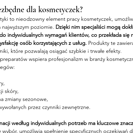
ezbędne dla kosmetyczek?
tyki to nieodzowny element pracy kosmetyczek, umożliw
a najwyższym poziomie. 
Dzięki nim specjaliści mogą dokł
do indywidualnych wymagań klientów, co przekłada się n
ysfakcję osób korzystających z usług.
 Produkty te zawiera
ki, które pozwalają osiągać szybkie i trwałe efekty.
preparatów wspiera profesjonalizm w branży kosmetyczne
biegów:
y,
i skóry,
na zmiany sezonowe,
ywołanych przez czynniki zewnętrzne.
acji według indywidualnych potrzeb ma kluczowe znacz
y wybór, umożliwia spełnienie specyficznych oczekiwań d