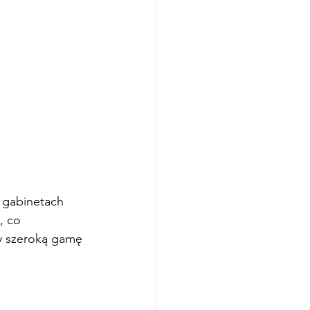
 gabinetach 
, co 
my szeroką gamę 