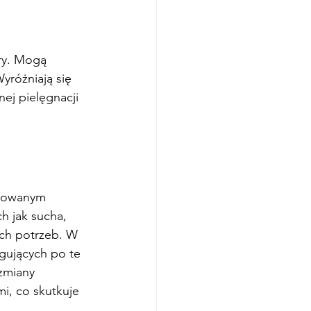
ry. Mogą 
yróżniają się 
ej pielęgnacji 
nsowanym 
h jak sucha, 
ych potrzeb. W 
gujących po te 
zmiany 
, co skutkuje 