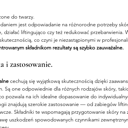
one do twarzy.
daniem jest odpowiadanie na różnorodne potrzeby skó
, działać liftingująco czy też redukować przebarwienia. W
skutecznością, co czyni je niezastąpionymi w profesjonaln
ntrowanym składnikom rezultaty są szybko zauważalne.
a i zastosowanie.
alne
 cechują się wyjątkową skutecznością dzięki zaawa
. Są one odpowiednie dla różnych rodzajów skóry, takic
, co pozwala na ich idealne dopasowanie do indywidualn
gii znajdują szerokie zastosowanie — od zabiegów liftin
ywcze. Składniki te wspomagają przygotowanie skóry na 
awę uszkodzeń spowodowanych czynnikami zewnętrznymi
ery.