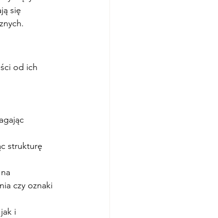
ją się 
znych.
ci od ich 
agając 
c strukturę 
 na 
ia czy oznaki 
ak i 