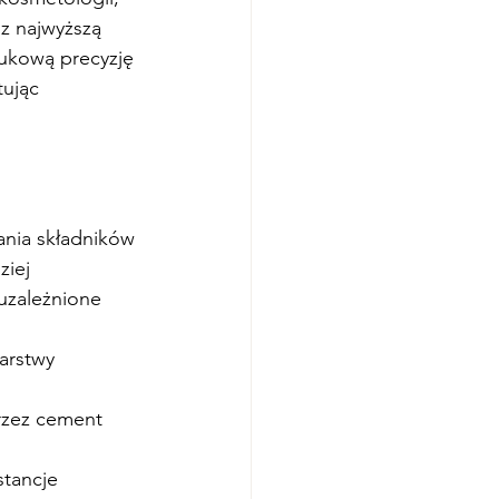
z najwyższą 
ukową precyzję 
ując 
nia składników 
iej 
uzależnione 
arstwy 
przez cement 
stancje 