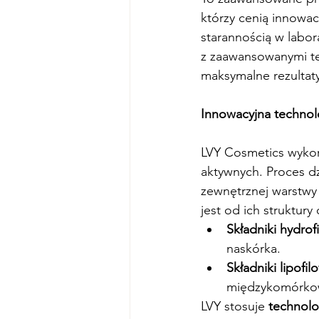
którzy cenią innowa
starannością w labo
z zaawansowanymi te
maksymalne rezultat
Innowacyjna technol
LVY Cosmetics wykor
aktywnych. Proces dz
zewnętrznej warstwy 
jest od ich struktur
Składniki hydrof
naskórka.
Składniki lipofil
międzykomórkow
LVY stosuje 
technolo