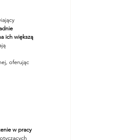
iający 
adnie 
a ich większą 
ją 
j, oferując 
enie w pracy 
otyczących 