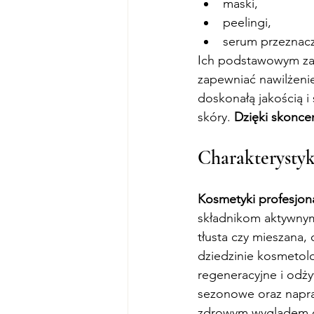
maski,
peelingi,
serum przeznacz
Ich podstawowym za
zapewniać nawilżenie
doskonałą jakością i 
skóry. 
Dzięki skonce
Charakterystyk
Kosmetyki profesjon
składnikom aktywnym
tłusta czy mieszana
dziedzinie kosmetolo
regeneracyjne i odż
sezonowe oraz napr
zdrowym wyglądem c