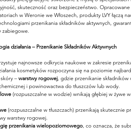
cyjność, skuteczność oraz bezpieczeństwo. Opracowane 
ratoriach w Weronie we Włoszech, produkty LVY łączą na
chnologiami przenikania składników aktywnych, gwarant
y zabiegowe.
ogia działania – Przenikanie Składników Aktywnych
zystuje najnowsze odkrycia naukowe w zakresie przenika
iałania kosmetyków rozpoczyna się na poziomie najbardz
skóry – 
warstwy rogowej
, gdzie przenikanie składników 
y chemicznej i powinowactwa do tłuszczów lub wody.
ilowe
 (rozpuszczalne w wodzie) wnikają głębiej w żywe w
owe
 (rozpuszczalne w tłuszczach) przenikają skutecznie 
y warstwy rogowej.
gię przenikania wielopoziomowego
, co oznacza, że sub