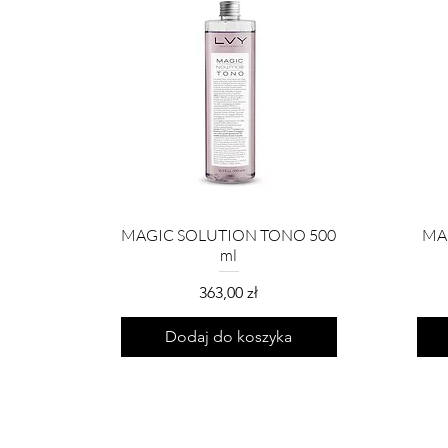
MAGIC SOLUTION TONO 500
MA
ml
Cena
363,00 zł
Dodaj do koszyka