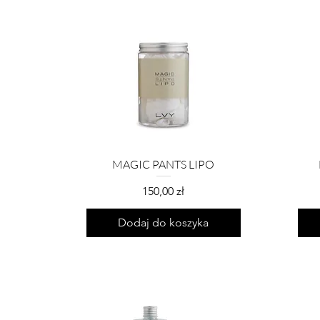
MAGIC PANTS LIPO
Cena
150,00 zł
Dodaj do koszyka