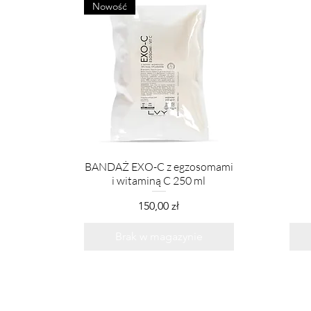
Nowość
BANDAŻ EXO-C z egzosomami
i witaminą C 250 ml
Cena
150,00 zł
Brak w magazynie