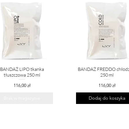
BANDAŻ LIPO tkanka
BANDAŻ FREDDO chłodz
tłuszczowa 250 ml
250 ml
Cena
Cena
116,00 zł
116,00 zł
Brak w magazynie
Dodaj do koszyka