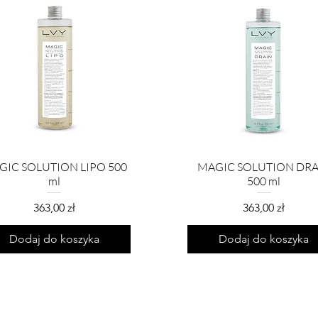
GIC SOLUTION LIPO 500
MAGIC SOLUTION DRA
ml
500 ml
Cena
Cena
363,00 zł
363,00 zł
Dodaj do koszyka
Dodaj do koszyka