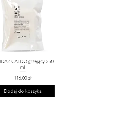
DAŻ CALDO grzejący 250
ml
Cena
116,00 zł
Dodaj do koszyka