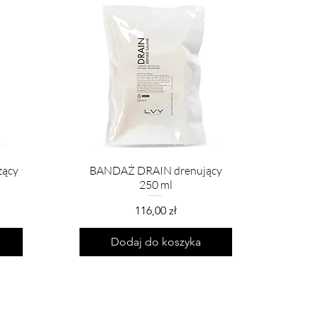
ący
BANDAŻ DRAIN drenujący
250 ml
Cena
116,00 zł
Dodaj do koszyka