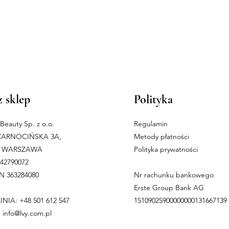
 sklep
Polityka
n Beauty Sp. z o.o.
Regulamin
ZARNOCIŃSKA 3A,
Metody płatności
10 WARSZAWA
Polityka prywatności
242790072
 363284080
Nr rachunku bankowego
Erste Group Bank AG
INIA: +48 501 612 547
15109025900000000131667139
:
info@lvy.com.pl