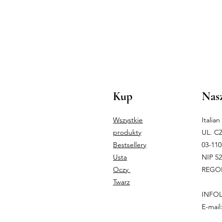
Kup
Nasz
Wszystkie
Italia
produkty
UL. C
Bestsellery
03-1
Usta
NIP 5
Oczy
REGON
Twarz
INFOL
E-mail