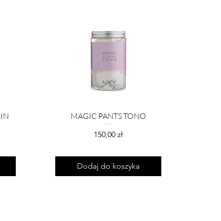
IN
MAGIC PANTS TONO
Cena
150,00 zł
Dodaj do koszyka