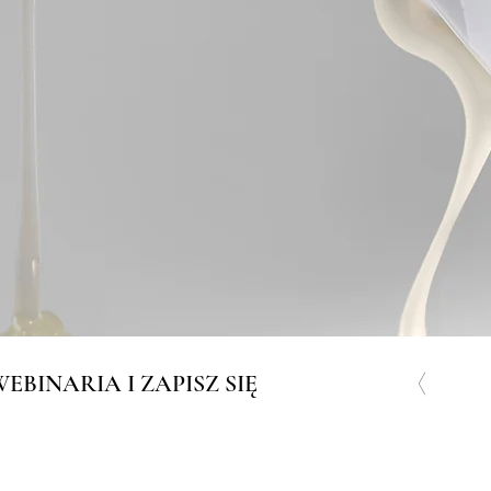
acja
twarzy i ciała przeznaczona
ających klientów.
pecjalistyczną pielęgnację dla wszystkich rodzajów skór,
i, włącznie z najbardziej wymagającymi i zmienionymi
EBINARIA I ZAPISZ SIĘ