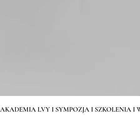
Specjalistyczna pielęgn
dla świadomych i wymag
Marka LVY Cosmetics zapewnia s
w każdym wieku, dla każdej płc
chorobowo.
AKADEMIA LVY I SYMPOZJA I SZKOLENIA I W