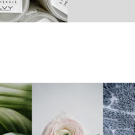
LVY
Zabiegi