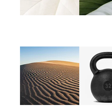
Skóra dojrzała
Skóra m
z uszkodzon
Tkanka
Opuch