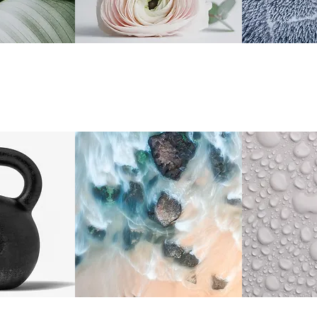
łoda/
Skóra wrażliwa
Skóra 
ą barierą
lizna
Wygładzenie
Naw