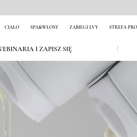
CIAŁO
SPA&WŁOSY
ZABIEGI LVY
STREFA PRO
EBINARIA I ZAPISZ SIĘ
ch rękach