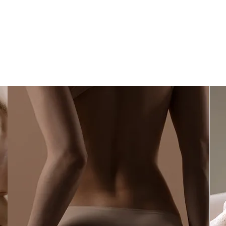
LVY
Pielęgnacja