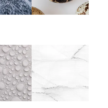
Skóra
trądzikowa
z przebarwieniami
ilżenie
Rozstępy