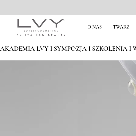
O NAS
TWARZ
AKADEMIA LVY I SYMPOZJA I SZKOLENIA I W
Jesteś
w dobry