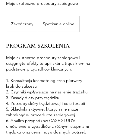
Moje skuteczne procedury zabiegowe
Zakończony
Z
Spotkanie online
a
k
o
PROGRAM SZKOLENIA
ń
c
Moje skuteczne procedury zabiegowe i
z
osiągnięte efekty terapii skór z trądzikiem na
o
podstawie przypadków klinicznych.
n
y
1. Konsultacja kosmetologiczna pierwszy
krok do sukcesu
2. Czynniki wpływające na nasilenie trądziku
3. Zasady diety przy trądziku
4. Potrzeby skóry trądzikowej i cele terapii
5. Składniki aktywne, których nie może
zabraknąć w procedurze zabiegowej
6. Analiza przypadków CASE STUDY:
omówienie przypadków z różnymi stopniami
trądziku oraz cena indywidualnych potrzeb