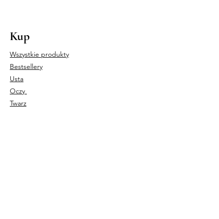
Kup
Wszystkie produkty
Bestsellery
Usta
Oczy
Twarz
Nasz sklep
Italian Beauty Sp. z o.o.
UL. CZARNOCIŃSKA 3A,
03-110 WARSZAWA
NIP
5242790072
REGON
363284080