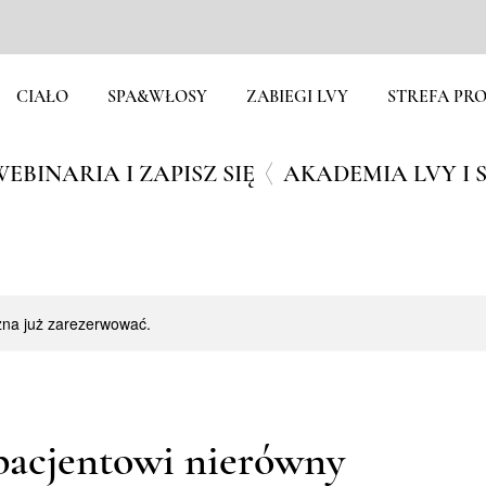
CIAŁO
SPA&WŁOSY
ZABIEGI LVY
STREFA PRO
EBINARIA I ZAPISZ SIĘ
żna już zarezerwować.
pacjentowi nierówny