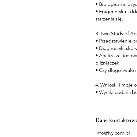
• Biologiczne, psyc
• Epigenetyka - dd
starzenia się.
3. Twin Study of A
• Przedstawienie p
• Diagnostyki skóry
• Analiza zastosow
bliźniaczek.
• Czy długotrwałe i
4. Wnioski i moje 
Dane kontaktow
info@lvy.com.pl