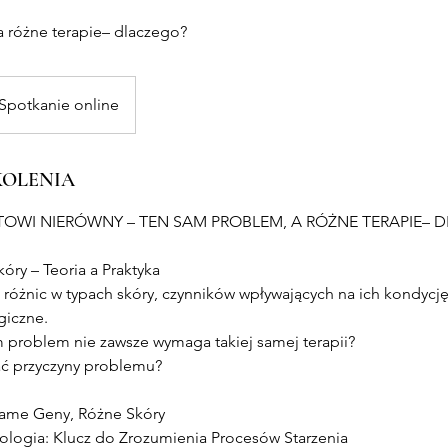
 różne terapie– dlaczego?
Spotkanie online
KOLENIA
TOWI NIERÓWNY – TEN SAM PROBLEM, A RÓŻNE TERAPIE– 
óry – Teoria a Praktyka
 różnic w typach skóry, czynników wpływających na ich kondycję 
giczne.
 problem nie zawsze wymaga takiej samej terapii?
ać przyczyny problemu?
e Same Geny, Różne Skóry
ntologia: Klucz do Zrozumienia Procesów Starzenia