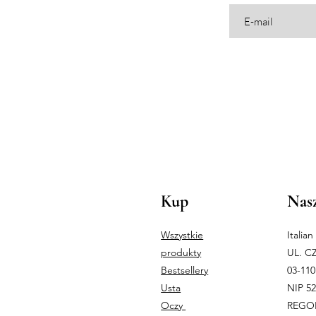
Kup
Nasz
Wszystkie
Italia
produkty
UL. C
Bestsellery
03-1
Usta
NIP 5
Oczy
REGON