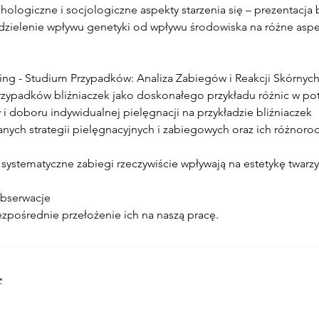
hologiczne i socjologiczne aspekty starzenia się – prezentacja 
dzielenie wpływu genetyki od wpływu środowiska na różne aspe
ging - Studium Przypadków: Analiza Zabiegów i Reakcji Skórnych
rzypadków bliźniaczek jako doskonałego przykładu różnic w pot
 i doboru indywidualnej pielęgnacji na przykładzie bliźniaczek
anych strategii pielęgnacyjnych i zabiegowych oraz ich różnor
 systematyczne zabiegi rzeczywiście wpływają na estetykę twarzy
obserwacje
e