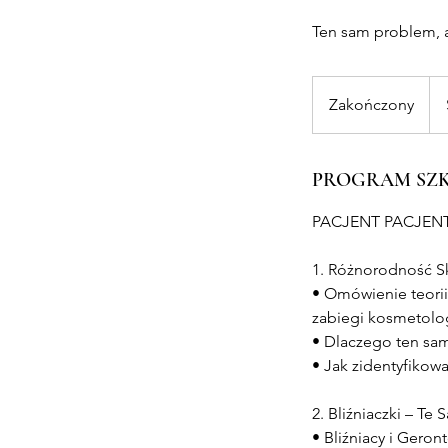
Ten sam problem, a
Zakończony
Z
a
k
o
PROGRAM SZ
ń
PACJENT PACJEN
c
z
1. Różnorodność Sk
o
• Omówienie teorii
n
zabiegi kosmetolo
y
• Dlaczego ten sam
• Jak zidentyfikow
2. Bliźniaczki – T
• Bliźniacy i Gero