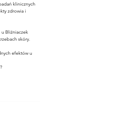
badań klinicznych
kty zdrowia i
 u Bliźniaczek
rzebach skóry.
odnych efektów u
?