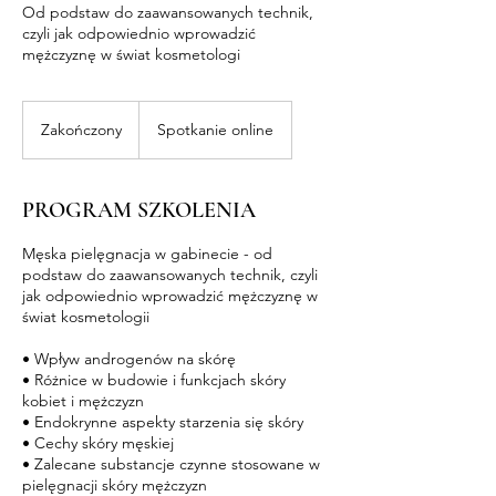
Od podstaw do zaawansowanych technik,
czyli jak odpowiednio wprowadzić
mężczyznę w świat kosmetologi
Zakończony
Z
Spotkanie online
a
k
o
PROGRAM SZKOLENIA
ń
c
Męska pielęgnacja w gabinecie - od
z
podstaw do zaawansowanych technik, czyli
o
jak odpowiednio wprowadzić mężczyznę w
n
świat kosmetologii
y
• Wpływ androgenów na skórę
• Różnice w budowie i funkcjach skóry
kobiet i mężczyzn
• Endokrynne aspekty starzenia się skóry
• Cechy skóry męskiej
• Zalecane substancje czynne stosowane w
pielęgnacji skóry mężczyzn