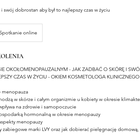
i swój dobrostan aby był to najlepszy czas w życiu
Spotkanie online
KOLENIA
SIE OKOŁOMENOPAUZALNYM - JAK ZADBAĆ O SKÓRĘ I SW
EPSZY CZAS W ŻYCIU - OKIEM KOSMETOLOGA KLINICZNEGO
ię menopauza
chodzą w skórze i całym organizmie u kobiety w okresie klimakt
wpływa na zdrowie i samopoczucie
z gospodarką hormonalną w okresie menopauzy
 aspekty menopauzy
ny zabiegowe marki LVY oraz jak dobierać pielęgnację domową, 