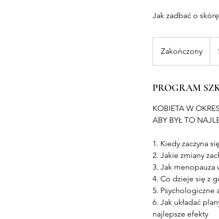
Jak zadbać o skórę 
Zakończony
Z
a
k
o
PROGRAM SZ
ń
KOBIETA W OKRE
c
ABY BYŁ TO NAJL
z
o
1. Kiedy zaczyna s
n
2. Jakie zmiany za
y
3. Jak menopauza 
4. Co dzieje się 
5. Psychologiczne
6. Jak układać pla
najlepsze efekty