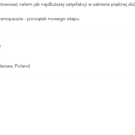
tosować celem jak najdłuższej satysfakcji w zakresie pięknej sk
 menopauzie - początek nowego etapu
e
Warsaw, Poland