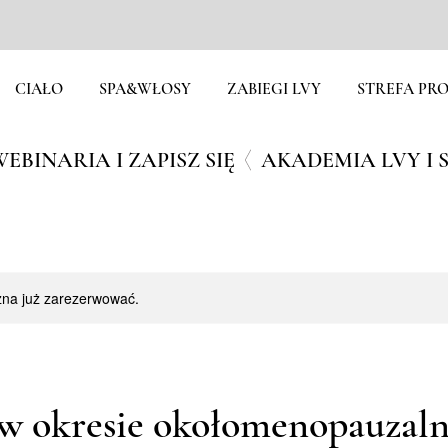
CIAŁO
SPA&WŁOSY
ZABIEGI LVY
STREFA PRO
EBINARIA I ZAPISZ SIĘ
żna już zarezerwować.
 w okresie okołomenopauzal