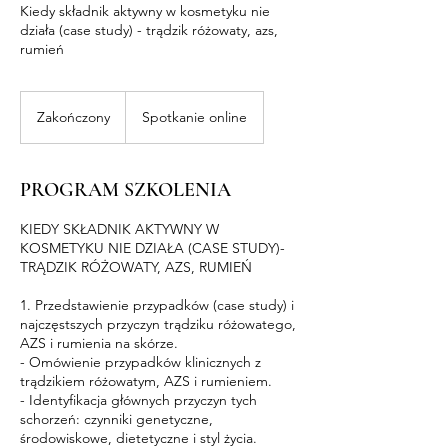
Kiedy składnik aktywny w kosmetyku nie
działa (case study) - trądzik różowaty, azs,
rumień
Zakończony
Z
Spotkanie online
a
k
o
PROGRAM SZKOLENIA
ń
c
KIEDY SKŁADNIK AKTYWNY W
z
KOSMETYKU NIE DZIAŁA (CASE STUDY)-
o
TRĄDZIK RÓŻOWATY, AZS, RUMIEŃ
n
y
1. Przedstawienie przypadków (case study) i
najczęstszych przyczyn trądziku różowatego,
AZS i rumienia na skórze.
- Omówienie przypadków klinicznych z
trądzikiem różowatym, AZS i rumieniem.
- Identyfikacja głównych przyczyn tych
schorzeń: czynniki genetyczne,
środowiskowe, dietetyczne i styl życia.