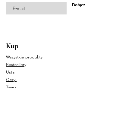
Dołącz
Kup
Wszystkie produkty
Bestsellery
Usta
Oczy
Twarz
Nasz sklep
Italian Beauty Sp. z o.o.
UL. CZARNOCIŃSKA 3A,