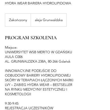
HYDRA WEAR BARIERA HYDROLIPIDOWA
Zakończony
Z
aleja Grunwaldzka
a
k
o
PROGRAM SZKOLENIA
ń
c
Miejsce:
z
UNIWERSYTET WSB MERITO W GDAŃSKU
o
AULA C006
n
AL. GRUNWALDZKA 238A, 80-266 Gdańsk
y
INNOWACYJNE PODEJŚCIE DO
ODBUDOWY BARIERY HYDROLIPIDOWEJ
SKÓRY W TERAPIACH ŁĄCZONYCH MARKI
LVY – ZABIEG HYDRA WEAR – BESTSELLER
NA RYNKU MEDYCYNY ESTETYCZNEJ I
KOSMETOLOGII
9:30-9:45
REJESTRACJA UCZESTNIKÓW