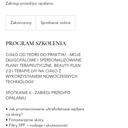
Zabiegi przed/po opalaniu
Zakończony
Z
Spotkanie online
a
k
o
PROGRAM SZKOLENIA
ń
c
CIAŁO OD TEORII DO PRAKTYKI - MOJE
z
DŁUGOFALOWE I SPERSONALIZOWANE
o
PLANY TERAPEUTYCZNE. BEAUTY PLAN
n
2.0 I TERAPIE LVY NA CIAŁO Z
y
WYKORZYSTANIEM NOWOCZESNYCH
TECHNOLOGII'
SPOTKANIE 6 - ZABIEGI PRZED/PO
OPALANIU
• Jak promieniowanie ultrafioletowe wpływa
na skórę?
• Fotostarzenie skóry
• Filtry SPF – rodzaje i skuteczność