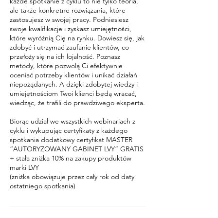
każde spotkanie z cyklu to nie tylko teoria,
ale także konkretne rozwiązania, które
zastosujesz w swojej pracy. Podniesiesz
swoje kwalifikacje i zyskasz umiejętności,
które wyróżnią Cię na rynku. Dowiesz się, jak
zdobyć i utrzymać zaufanie klientów, co
przełoży się na ich lojalność. Poznasz
metody, które pozwolą Ci efektywnie
oceniać potrzeby klientów i unikać działań
niepożądanych. A dzięki zdobytej wiedzy i
umiejętnościom Twoi klienci będą wracać,
wiedząc, że trafili do prawdziwego eksperta.
Biorąc udział we wszystkich webinariach z
cyklu i wykupując certyfikaty z każdego
spotkania dodatkowy certyfikat MASTER
“AUTORYZOWANY GABINET LVY” GRATIS
+ stała zniżka 10% na zakupy produktów
marki LVY
(zniżka obowiązuje przez cały rok od daty