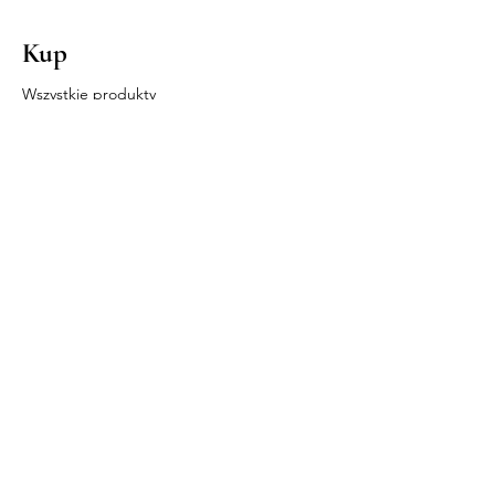
Kup
Wszystkie produkty
Bestsellery
Usta
Oczy
Twarz
Nasz sklep
Italian Beauty Sp. z o.o.
UL. CZARNOCIŃSKA 3A,
03-110 WARSZAWA
NIP
5242790072
REGON
363284080