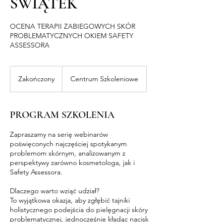
ŚWIĄTEK
OCENA TERAPII ZABIEGOWYCH SKÓR
PROBLEMATYCZNYCH OKIEM SAFETY
ASSESSORA
Zakończony
Z
Centrum Szkoleniowe
a
k
o
PROGRAM SZKOLENIA
ń
c
Zapraszamy na serię webinarów
z
poświęconych najczęściej spotykanym
o
problemom skórnym, analizowanym z
n
perspektywy zarówno kosmetologa, jak i
y
Safety Assessora.
Dlaczego warto wziąć udział?
To wyjątkowa okazja, aby zgłębić tajniki
holistycznego podejścia do pielęgnacji skóry
problematycznej, jednocześnie kładąc nacisk