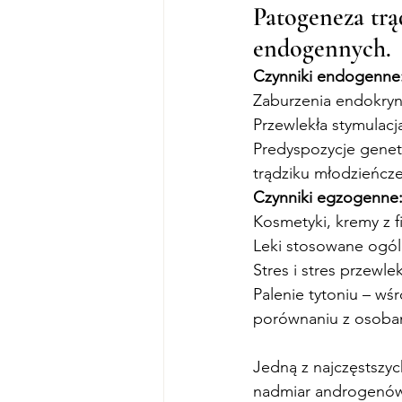
Patogeneza trą
endogennych.
Czynniki endogenne
Zaburzenia endokry
Przewlekła stymulac
Predyspozycje genet
trądziku młodzieńcz
Czynniki egzogenne
Kosmetyki, kremy z f
Leki stosowane ogóln
Stres i stres przewlek
Palenie tytoniu – wś
porównaniu z osobam
Jedną z najczęstszyc
nadmiar androgenów 