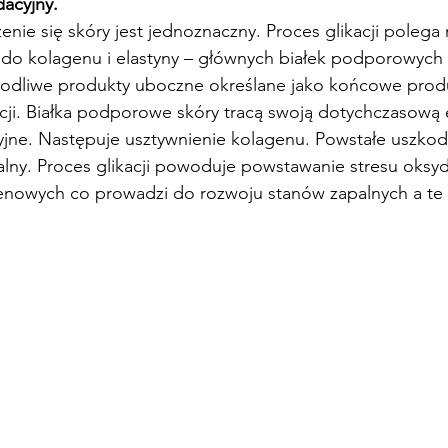
dacyjny.
enie się skóry jest jednoznaczny. Proces glikacji polega 
 do kolagenu i elastyny – głównych białek podporowych 
odliwe produkty uboczne określane jako końcowe prod
ji. Białka podporowe skóry tracą swoją dotychczasową e
yjne. Następuje usztywnienie kolagenu. Powstałe uszkod
lny. Proces glikacji powoduje powstawanie stresu oksyd
enowych co prowadzi do rozwoju stanów zapalnych a te p