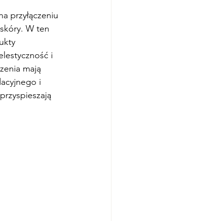
na przyłączeniu 
skóry. W ten 
ukty 
lestyczność i 
zenia mają 
acyjnego i 
rzyspieszają 