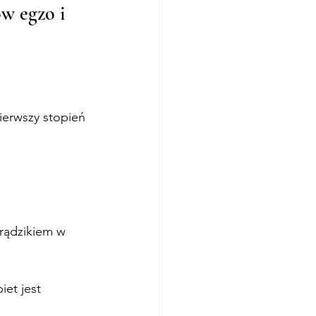
w egzo i 
erwszy stopień 
rądzikiem w 
et jest 