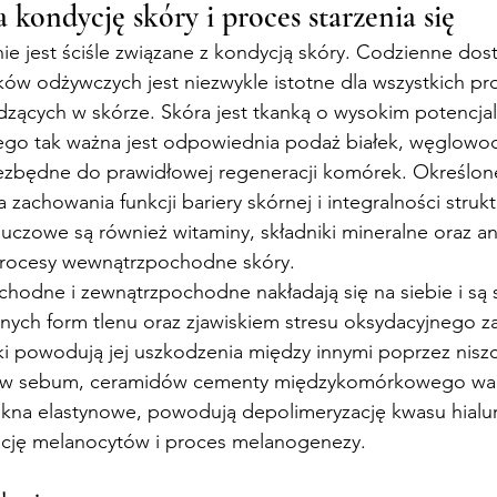
 kondycję skóry i proces starzenia się
e jest ściśle związane z kondycją skóry. Codzienne dost
ków odżywczych jest niezwykle istotne dla wszystkich p
zących w skórze. Skóra jest tkanką o wysokim potencjal
atego tak ważna jest odpowiednia podaż białek, węglowo
iezbędne do prawidłowej regeneracji komórek. Określon
zachowania funkcji bariery skórnej i integralności strukt
uczowe są również witaminy, składniki mineralne oraz an
procesy wewnątrzpochodne skóry.
odne i zewnątrzpochodne nakładają się na siebie i są s
nych form tlenu oraz zjawiskiem stresu oksydacyjnego 
i powodują jej uszkodzenia między innymi poprzez niszc
ków sebum, ceramidów cementy międzykomórkowego war
ókna elastynowe, powodują depolimeryzację kwasu hial
cję melanocytów i proces melanogenezy.