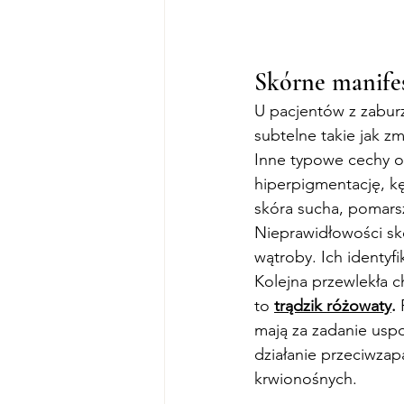
Skórne manife
U pacjentów z zabur
subtelne takie jak zm
Inne typowe cechy ob
hiperpigmentację, kę
skóra sucha, pomarsz
Nieprawidłowości s
wątroby. Ich identyf
Kolejna przewlekła c
to 
trądzik różowaty
. 
mają za zadanie uspo
działanie przeciwzap
krwionośnych.