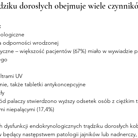
dziku dorosłych obejmuje wiele czynnikó
:
nologiczne
ja odporności wrodzonej
yczne – większość pacjentów (67%) miało w wywiadzie pi
ego
:
iltrami UV
ie, także tabletki antykoncepcyjne
ły
ród palaczy stwierdzono wyższy odsetek osób z ciężkim t
i niepalącymi (17,4%)
h dysfunkcji endokrynologicznych trądziku dorosłych kobi
będący następstwem patologii jajników lub nadnerczy,