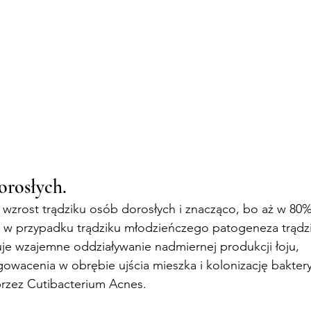
orosłych.
 wzrost trądziku osób dorosłych i znacząco, bo aż w 80
k w przypadku trądziku młodzieńczego patogeneza trądzi
uje wzajemne oddziaływanie nadmiernej produkcji łoju, 
owacenia w obrębie ujścia mieszka i kolonizację bakter
rzez Cutibacterium Acnes.