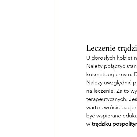
Leczenie trądz
U dorosłych kobiet n
Należy połączyć sta
kosmetoogicznym. Dl
Należy uwzględnić pr
na leczenie. Za to 
terapeutycznych. Jeś
warto zwrócić pacjen
być wspierane edukac
w 
trądziku pospolity