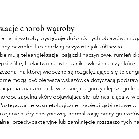
stacje chorób wątroby
zeniami wątroby występuje dużo różnych objawów, mog
iany paznokci lub bardziej oczywiste jak żółtaczka.
ejmują teleangiektazje, pajączki naczyniowe, rumień dł
pki żółte, bielactwo nabyte, zanik owłosienia czy skórę
czona, na której widoczne są rozgałęziające się teleangi
kórne mogą być pierwszą wskazówką dotyczącą podstaw
ikacja ma znaczenie dla wczesnej diagnozy i lepszego lec
horoba zapalna skóry objawiająca się lub nasilająca w wi
Postępowanie kosmetologiczne i zabiegi gabinetowe w 
kojenie skóry naczyniowej, normalizację pracy gruczołó
alne, przeciwbakteryjne lub zamknięcie rozszerzonych n