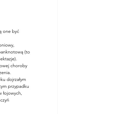
ą one być 
oniowy, 
 banknotową (to 
ektazje). 
owej choroby 
zenia.
eku dojrzałym 
tym przypadku 
w łojowych, 
aczyń 