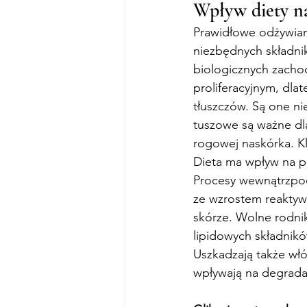
Wpływ diety na
Prawidłowe odżywiani
niezbędnych składni
biologicznych zachod
proliferacyjnym, dl
tłuszczów. Są one n
tuszowe są ważne dla 
rogowej naskórka. Kl
Dieta ma wpływ na 
Procesy wewnątrzpoch
ze wzrostem reaktyw
skórze. Wolne rodnik
lipidowych składni
Uszkadzają także wł
wpływają na degrada