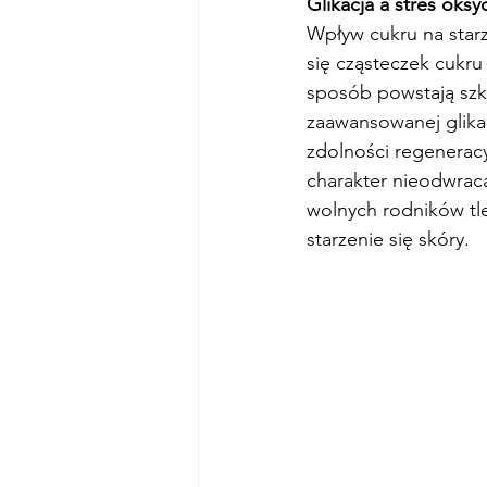
Glikacja a stres oksy
Wpływ cukru na starz
się cząsteczek cukru
sposób powstają szk
zaawansowanej glikac
zdolności regenerac
charakter nieodwraca
wolnych rodników tl
starzenie się skóry.