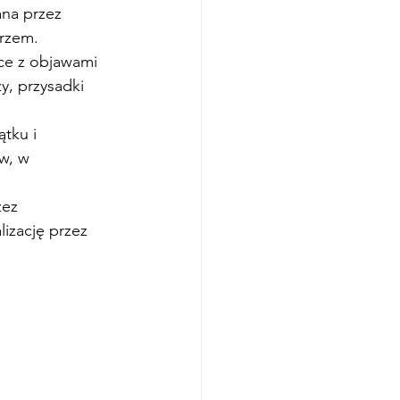
na przez 
arzem.
ce z objawami 
, przysadki 
tku i 
w, w 
zez 
izację przez 