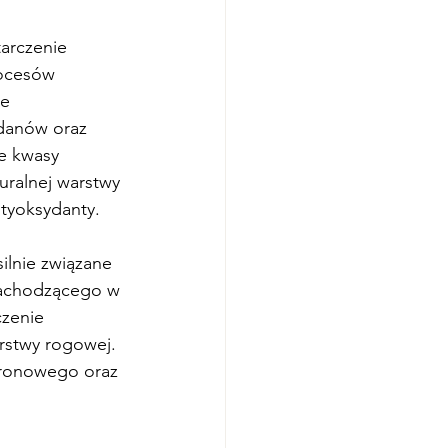
arczenie 
rocesów 
e 
danów oraz 
e kwasy 
uralnej warstwy 
tyoksydanty. 
ilnie związane 
zachodzącego w 
zenie 
stwy rogowej. 
uronowego oraz 