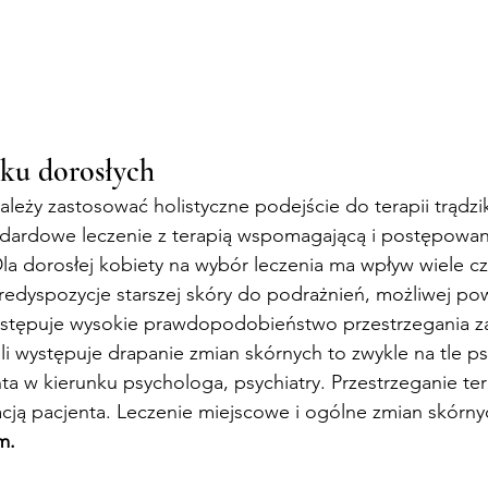
iku dorosłych
ależy zastosować holistyczne podejście do terapii trądzi
ndardowe leczenie z terapią wspomagającą i postępowa
a dorosłej kobiety na wybór leczenia ma wpływ wiele cz
edyspozycje starszej skóry do podrażnień, możliwej powo
występuje wysokie prawdopodobieństwo przestrzegania z
li występuje drapanie zmian skórnych to zwykle na tle 
ta w kierunku psychologa, psychiatry. Przestrzeganie te
ją pacjenta. Leczenie miejscowe i ogólne zmian skórnych
m.