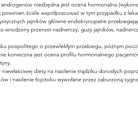
a androgenów niezbędna jest ocena hormonalna (wykona
g powinien ściśle współpracować w tym przypadku z lek
ystycznych jajników główne endokrynopatie przebiegają
 wrodzony przerost nadnerczy, guzy jajników, nadnerczy
iku pospolitego o przewlekłym przebiegu, późnym począ
nie konieczna jest ocena profilu hormonalnego pacjentó
tyny.
niewłaściwej diety na nasilenie trądziku dorosłych popr
ów i nasilenie łojotoku wywołane przez zaburzoną sygnal