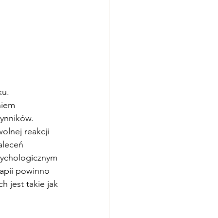
ku.
niem 
ynników. 
lnej reakcji 
aleceń 
psychologicznym 
rapii powinno 
 jest takie jak 