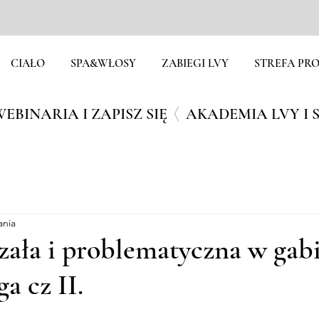
CIAŁO
SPA&WŁOSY
ZABIEGI LVY
STREFA PRO
EBINARIA I ZAPISZ SIĘ
ania
zała i problematyczna w gab
a cz II.