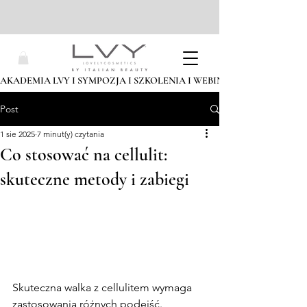
AKADEMIA LVY I SYMPOZJA I SZKOLENIA I WEBINARIA I ZAPISZ SIĘ
Post
1 sie 2025
7 minut(y) czytania
Co stosować na cellulit:
skuteczne metody i zabiegi
Skuteczna walka z cellulitem wymaga 
zastosowania różnych podejść. 