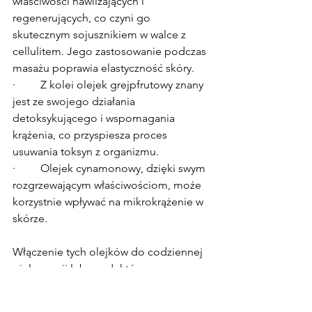
właściwości nawilżających i 
regenerujących, co czyni go 
skutecznym sojusznikiem w walce z 
cellulitem. Jego zastosowanie podczas 
masażu poprawia elastyczność skóry.
·         Z kolei olejek grejpfrutowy znany 
jest ze swojego działania 
detoksykującego i wspomagania 
krążenia, co przyspiesza proces 
usuwania toksyn z organizmu.
·         Olejek cynamonowy, dzięki swym 
rozgrzewającym właściwościom, może 
korzystnie wpływać na mikrokrążenie w 
skórze.
Włączenie tych olejków do codziennej 
pielęgnacji lub produktów 
antycellulitowych może znacząco 
pomóc w redukcji cellulitu. Dodanie 