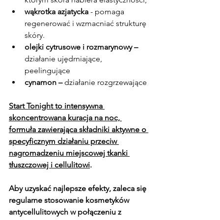
wąkrotka azjatycka
 - pomaga 
regenerować i wzmacniać strukturę 
skóry.
olejki cytrusowe i rozmarynowy – 
działanie ujędrniające, 
peelingujące
cynamon – 
działanie
rozgrzewające
Start Tonight to intensywna 
skoncentrowana kuracja na noc, 
formuła zawierająca składniki aktywne o 
specyficznym działaniu przeciw 
nagromadzeniu miejscowej tkanki 
tłuszczowej i cellulitowi
. 
Aby uzyskać najlepsze efekty, zaleca się 
regularne stosowanie kosmetyków 
antycellulitowych w połączeniu z 