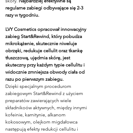
skóry. 
Najbardziej efektywne są 
regularne zabiegi odbywające się 2-3 
razy w tygodniu.
LVY Cosmetics opracował innowacyjny 
zabieg Start&Rewind, który pobudza 
mikrokążenie, skutecznie niweluje 
obrzęki, redukuje cellulit oraz tkankę 
tłuszczową, ujędrnia skórę, jest 
skuteczny przy każdym typie cellulitu i 
widocznie zmniejsza obwody ciała od 
razu po pierwszym zabiegu.
Dzięki specjalnym procedurom 
zabiegowym Start&Rewind z użyciem 
preparatów zawierających wiele 
składnikoów aktywnych, między innymi 
kofeinie, karnitynie, alkanom 
kokosowym, olejkom migdałowca 
następują efekty redukcji cellulitu i 