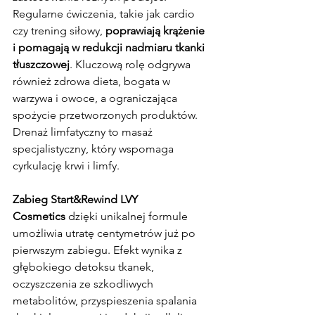
Regularne ćwiczenia, takie jak cardio 
czy trening siłowy, 
poprawiają krążenie 
i pomagają w redukcji nadmiaru tkanki 
tłuszczowej
. Kluczową rolę odgrywa 
również zdrowa dieta, bogata w 
warzywa i owoce, a ograniczająca 
spożycie przetworzonych produktów. 
Drenaż limfatyczny to masaż 
specjalistyczny, który wspomaga 
cyrkulację krwi i limfy.
Zabieg Start&Rewind LVY 
Cosmetics
 dzięki unikalnej formule 
umożliwia utratę centymetrów już po 
pierwszym zabiegu. Efekt wynika z 
głębokiego detoksu tkanek, 
oczyszczenia ze szkodliwych 
metabolitów, przyspieszenia spalania 