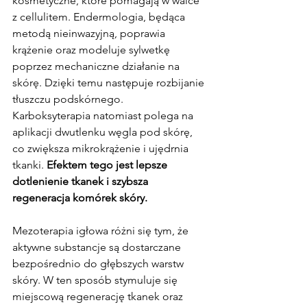
kosmetyczne, które pomagają w walce 
z cellulitem. Endermologia, będąca 
metodą nieinwazyjną, poprawia 
krążenie oraz modeluje sylwetkę 
poprzez mechaniczne działanie na 
skórę. Dzięki temu następuje rozbijanie 
tłuszczu podskórnego.
Karboksyterapia natomiast polega na 
aplikacji dwutlenku węgla pod skórę, 
co zwiększa mikrokrążenie i ujędrnia 
tkanki. 
Efektem tego jest lepsze 
dotlenienie tkanek i szybsza 
regeneracja komórek skóry.
Mezoterapia igłowa różni się tym, że 
aktywne substancje są dostarczane 
bezpośrednio do głębszych warstw 
skóry. W ten sposób stymuluje się 
miejscową regenerację tkanek oraz 