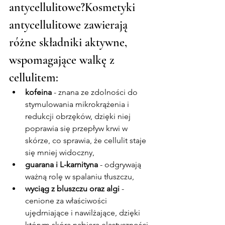
antycellulitowe?Kosmetyki 
antycellulitowe zawierają 
różne składniki aktywne, 
wspomagające walkę z 
cellulitem:
kofeina
 - znana ze zdolności do 
stymulowania mikrokrążenia i 
redukcji obrzęków, dzięki niej 
poprawia się przepływ krwi w 
skórze, co sprawia, że cellulit staje 
się mniej widoczny,
guarana i L-karnityna
 - odgrywają 
ważną rolę w spalaniu tłuszczu,
wyciąg z bluszczu oraz algi
 - 
cenione za właściwości 
ujędrniające i nawilżające, dzięki 
którym skóra nabiera elastyczności,