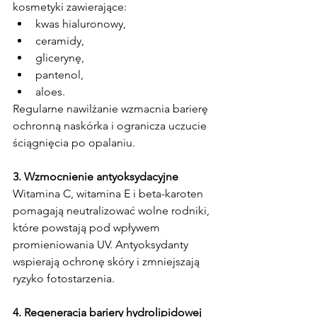
kosmetyki zawierające:
kwas hialuronowy,
ceramidy,
glicerynę,
pantenol,
aloes.
Regularne nawilżanie wzmacnia barierę 
ochronną naskórka i ogranicza uczucie 
ściągnięcia po opalaniu.
3. Wzmocnienie antyoksydacyjne
Witamina C, witamina E i beta-karoten 
pomagają neutralizować wolne rodniki, 
które powstają pod wpływem 
promieniowania UV. Antyoksydanty 
wspierają ochronę skóry i zmniejszają 
ryzyko fotostarzenia.
4. Regeneracja bariery hydrolipidowej