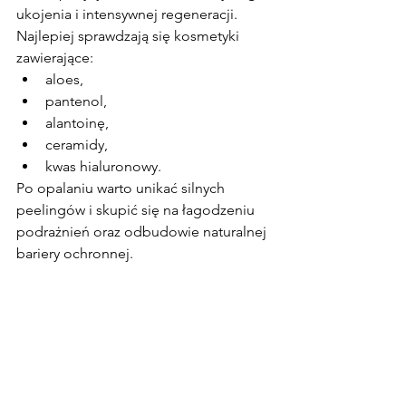
ukojenia i intensywnej regeneracji. 
Najlepiej sprawdzają się kosmetyki 
zawierające:
aloes,
pantenol,
alantoinę,
ceramidy,
kwas hialuronowy.
Po opalaniu warto unikać silnych 
peelingów i skupić się na łagodzeniu 
podrażnień oraz odbudowie naturalnej 
bariery ochronnej.
Solarium a zdrowie skóry
Choć opalenizna z solarium wydaje się 
szybkim rozwiązaniem, regularne 
korzystanie z lamp UV znacząco 
zwiększa ryzyko uszkodzeń DNA i 