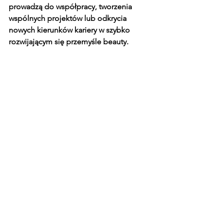
prowadzą do współpracy, tworzenia 
wspólnych projektów lub odkrycia 
nowych kierunków kariery w szybko 
rozwijającym się przemyśle beauty.
Dodatkowo obecność liderów opinii 
oraz przedstawicieli firm 
kosmetycznych stwarza możliwość 
poznania kluczowych postaci w 
branży. 
To może okazać się bezcenne 
przy realizacji przyszłych planów 
zawodowych.
 Taki networking jest 
szczególnie ważny dla tych, którzy 
pragną rozwijać swoją karierę i 
zdobywać przewagę konkurencyjną na 
rynku pracy.
Jak wygląda proces rejestracji 